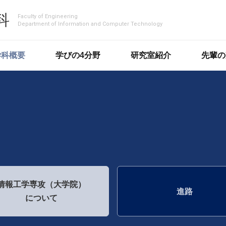
科
Faculty of Engineering
Department of Information and Computer Technology
学科概要
学びの4分野
研究室紹介
先輩の
情報工学専攻
（大学院）
進路
について