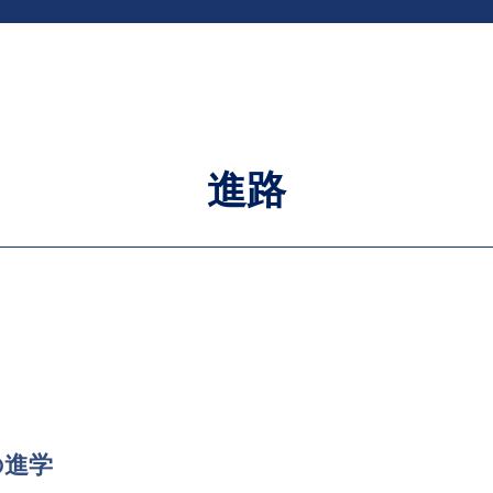
進路
の進学